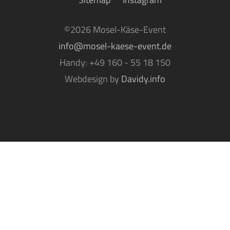
©
2026 Mosel-Käse-Event
info@mosel-kaese-event.de
Handy: +49 160 - 55 18 150
Webdesign by
Davidy.info